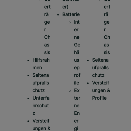
ert
er)
ert
rä
Batterie
rä
ge
Int
ge
r
er
r
Ch
ne
Ch
as
Ge
as
sis
hä
sis
Hilfsrah
us
Seitena
men
ep
ufpralls
Seitena
rof
chutz
ufpralls
ile
Versteif
chutz
Ex
ungen &
Unterfa
ter
Profile
hrschut
ne
z
En
Versteif
er
ungen &
gi