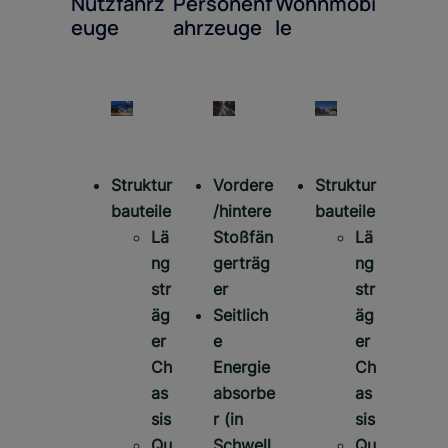
Nutzfahrz
Personenf
Wohnmobi
euge
ahrzeuge
le
Struktur
Vordere
Struktur
bauteile
/hintere
bauteile
Lä
Stoßfän
Lä
ng
gerträg
ng
str
er
str
äg
Seitlich
äg
er
e
er
Ch
Energie
Ch
as
absorbe
as
sis
r (in
sis
Qu
Schwell
Qu