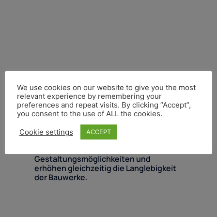
Bauindustrie und
We use cookies on our website to give you the most
relevant experience by remembering your
Infrastruktur
preferences and repeat visits. By clicking “Accept”,
you consent to the use of ALL the cookies.
Faserverbundkunststoffe sind ideal für
Cookie settings
ACCEPT
Anwendungen im Bauwesen: Sie
eröffnen neue architektonische
Gestaltungsmöglichkeiten und
erhöhen gleichzeitig die Langlebigkeit
der Bauwerke.