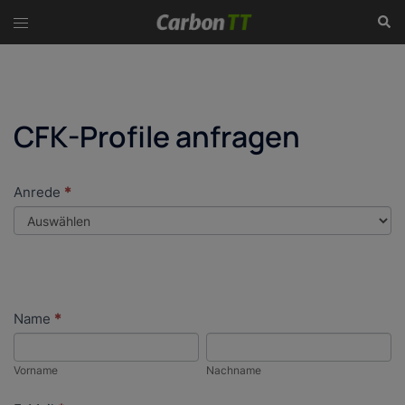
Zum
Suc
Menü
Inhalt
umschalten
springen
CFK-Profile anfragen
Anrede
*
CFK-
Profile
anfragen
Name
*
Vorname
Nachname
Vorname
Nachname