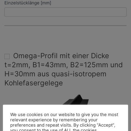
Einzelstücklänge [mm]
Omega-Profil mit einer Dicke
t=2mm, B1=43mm, B2=125mm und
H=30mm aus quasi-isotropem
Kohlefasergelege
We use cookies on our website to give you the most
relevant experience by remembering your
preferences and repeat visits. By clicking “Accept”,
you consent to the use of ALL the cookies.