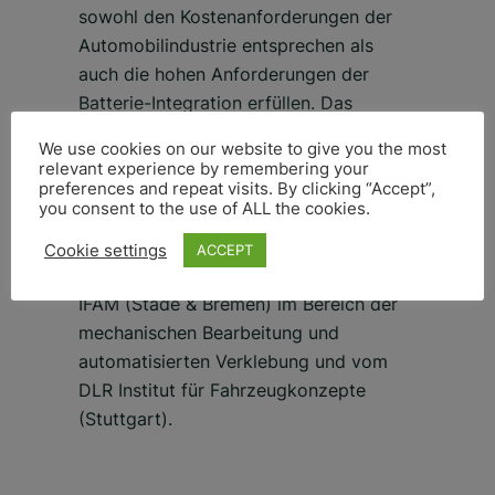
sowohl den Kostenanforderungen der
Automobilindustrie entsprechen als
auch die hohen Anforderungen der
Batterie-Integration erfüllen. Das
Projekt wird im Rahmen der
We use cookies on our website to give you the most
Niedersächsischen Luftfahrtförderung
relevant experience by remembering your
vom Niedersächsischen Ministerium für
preferences and repeat visits. By clicking “Accept”,
you consent to the use of ALL the cookies.
Wirtschaft, Arbeit und Verkehr durch die
NBank anteilig gefördert. Unterstützt
Cookie settings
ACCEPT
wird CarbonTT dabei vom Fraunhofer
IFAM (Stade & Bremen) im Bereich der
mechanischen Bearbeitung und
automatisierten Verklebung und vom
DLR Institut für Fahrzeugkonzepte
(Stuttgart).