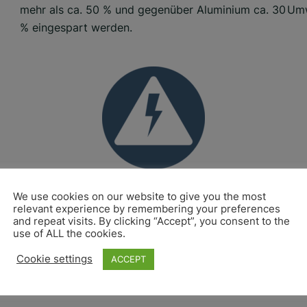
mehr als ca. 50 % und gegenüber Aluminium ca. 30
Umw
% eingespart werden.
ELEKTRISCH ISOLIEREND
We use cookies on our website to give you the most
relevant experience by remembering your preferences
and repeat visits. By clicking “Accept”, you consent to the
Die FVK-Profile von CarbonTT können in
Die
use of ALL the cookies.
Abhängigkeit von der Materialzusammensetzung
Hal
Cookie settings
ACCEPT
elektrisch isolierend und abschirmend wirken.
Bet
it
Bed