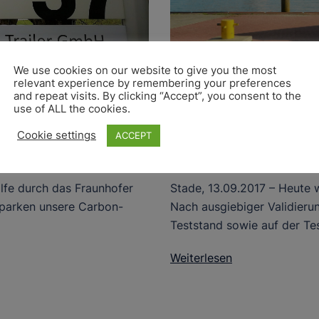
We use cookies on our website to give you the most
relevant experience by remembering your preferences
and repeat visits. By clicking “Accept”, you consent to the
use of ALL the cookies.
Neustes Carb
nnerhalb des
Cookie settings
ACCEPT
zugelassen
Stade, 13.09.2017 – Heute 
ilfe durch das Fraunhofer
Nach ausgiebiger Validieru
parken unsere Carbon-
Teststand sowie auf der Tes
Weiterlesen