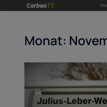
Zum
Pro
Inhalt
springen
Monat:
Novem