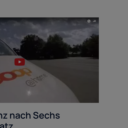
nz nach Sechs
atz