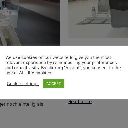
Carbon Chassi
We use cookies on our website to give you the most
relevant experience by remembering your preferences
Stade, 20.06.2016 – Nach 
 Weltpremiere
and repeat visits. By clicking “Accept”, you consent to the
use of ALL the cookies.
neueste Leichtbau-Chassis
ssis
Materialien sowie dessen A
Cookie settings
ACCEPT
und Ermüdung […]
entiert erstmalig sein
Read more
r noch einteilig als