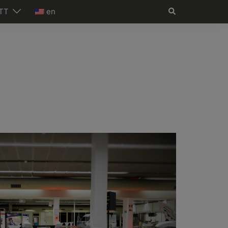
Search
TT
en